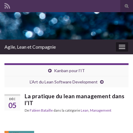
Tog
sear
Search for:
for
Agile, Lean et Compagnie
Togg
navig
Kanban pour l’IT
L’Art du Lean Software Development
La pratique du lean management dans
DÉC
l’IT
05
De
Fabien Bataille
dans la catégorie
Lean
,
Management