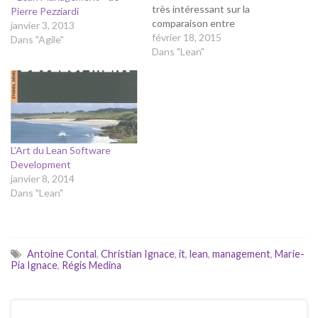
très intéressant sur la
Pierre Pezziardi
comparaison entre
janvier 3, 2013
Taylorisme et Lean et les
février 18, 2015
Dans "Agile"
impacts sur la santé des
Dans "Lean"
employés. (Edit. du 19-02-
2015, lien ci-dessous mis à
jour) Voir ici.
L’Art du Lean Software
Development
janvier 8, 2014
Dans "Lean"
Antoine Contal
,
Christian Ignace
,
it
,
lean
,
management
,
Marie-
Pia Ignace
,
Régis Medina