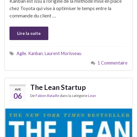
Kanban est issu à l’origine de la méthode mise en place
chez Toyota qui vise à optimiser le temps entre la
commande du client …
Lire la suite
Agile
,
Kanban
,
Laurent Morisseau
1 Commentaire
The Lean Startup
AVR
06
De
Fabien Bataille
dans la catégorie
Lean