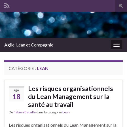
Tog
sear
Search for:
for
Agile, Lean et Compagnie
Togg
navig
CATÉGORIE :
LEAN
Les risques organisationnels
FÉV
18
du Lean Management sur la
santé au travail
De
Fabien Bataille
dans la catégorie
Lean
Les risques organisationnels du Lean Management sur la