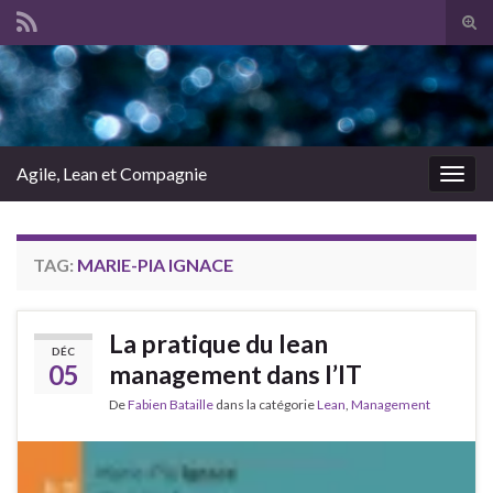
Tog
sear
Search for:
for
Agile, Lean et Compagnie
Togg
navig
TAG:
MARIE-PIA IGNACE
La pratique du lean
DÉC
05
management dans l’IT
De
Fabien Bataille
dans la catégorie
Lean
,
Management