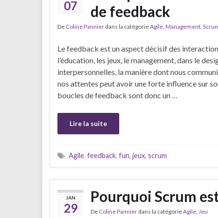
07
de feedback
De
Coline Pannier
dans la catégorie
Agile
,
Management
,
Scru
Le feedback est un aspect décisif des interactio
l’éducation, les jeux, le management, dans le desi
interpersonnelles, la manière dont nous communiq
nos attentes peut avoir une forte influence sur 
boucles de feedback sont donc un …
Lire la suite
Agile
,
feedback
,
fun
,
jeux
,
scrum
Pourquoi Scrum est-
JAN
29
De
Coline Pannier
dans la catégorie
Agile
,
Jeu