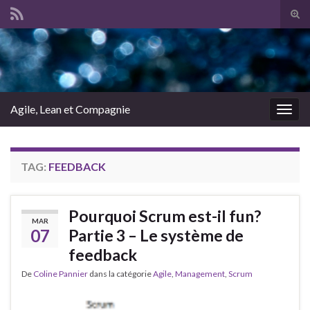
Tog
sear
Search for:
for
Agile, Lean et Compagnie
Togg
navig
TAG:
FEEDBACK
Pourquoi Scrum est-il fun?
MAR
07
Partie 3 – Le système de
feedback
De
Coline Pannier
dans la catégorie
Agile
,
Management
,
Scrum