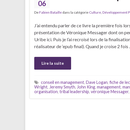
06
De
Fabien Bataille
dans la catégorie
Culture
,
Développement P
J’ai entendu parler de ce livre la première fois lo
présentation de Véronique Messager dont on peu
Uribe ici. Puis je l’ai recroisé lors de la finalisat
réalisateur de ‘epub final). Quand je croise 2 fois
Lire la suite
conseil en management
,
Dave Logan
,
fiche de le
Wright
,
Jeremy Smyth
,
John King
,
management
,
man
organisation
,
tribal leadership
,
véronique Messager