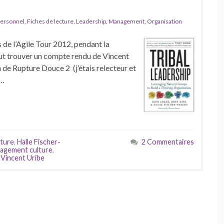
ersonnel
,
Fiches de lecture
,
Leadership
,
Management
,
Organisation
rs de l’Agile Tour 2012, pendant la
t trouver un compte rendu de Vincent
ion de Rupture Douce 2 (j’étais relecteur et
 …
cture
,
Halle Fischer-
2 Commentaires
agement culture
,
,
Vincent Uribe