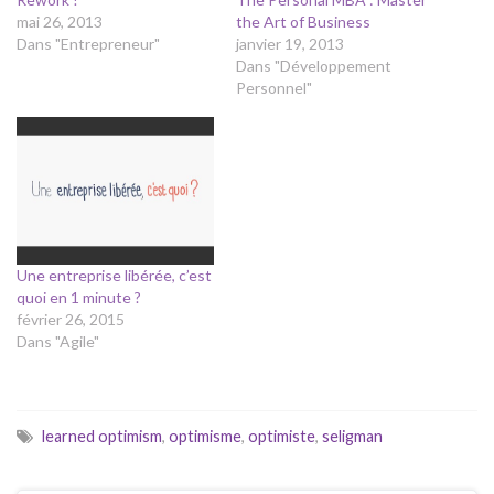
mai 26, 2013
the Art of Business
Dans "Entrepreneur"
janvier 19, 2013
Dans "Développement
Personnel"
Une entreprise libérée, c’est
quoi en 1 minute ?
février 26, 2015
Dans "Agile"
learned optimism
,
optimisme
,
optimiste
,
seligman