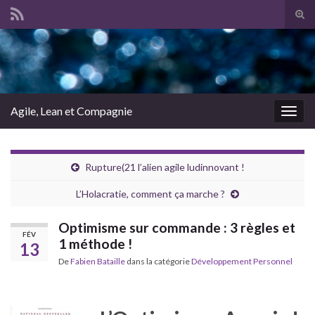
Tog
sear
Search for:
for
Agile, Lean et Compagnie
Togg
navig
Rupture(21 l’alien agile ludinnovant !
L’Holacratie, comment ça marche ?
Optimisme sur commande : 3 règles et
FÉV
1 méthode !
13
De
Fabien Bataille
dans la catégorie
Développement Personnel