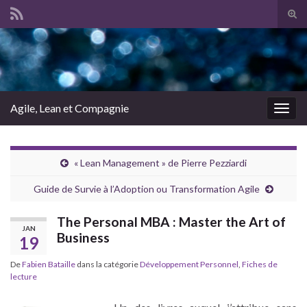
Tog
sear
Search for:
for
Agile, Lean et Compagnie
Togg
navig
« Lean Management » de Pierre Pezziardi
Guide de Survie à l’Adoption ou Transformation Agile
The Personal MBA : Master the Art of
JAN
Business
19
De
Fabien Bataille
dans la catégorie
Développement Personnel
,
Fiches de
lecture